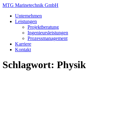
Zum
MTG Marinetechnik GmbH
Inhalt
Unternehmen
springen
Leistungen
Projektberatung
Ingenieursleistungen
Prozessmanagement
Karriere
Kontakt
Schlagwort:
Physik