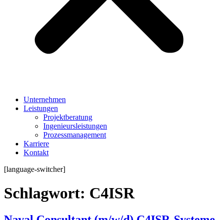
Unternehmen
Leistungen
Projektberatung
Ingenieursleistungen
Prozessmanagement
Karriere
Kontakt
[language-switcher]
Schlagwort:
C4ISR
Naval Consultant (m/w/d) C4ISR-Systeme